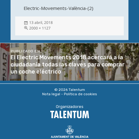
Electric-Movements-València-(2)
Publicado
13 abril, 2018
el
Tamaño
2000 × 1127
completo
Navegación
PUBLICADO EN
de
El Electric Movements 2018 acercará a la
entradas
ciudadanía todas las claves para comprar
un coche eléctrico
© 2026 Talentum
Nota legal
Política de cookies
Organizadores