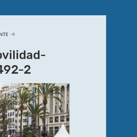
NTE
vilidad-
492-2