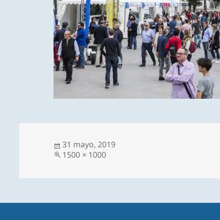
Publicado
31 mayo, 2019
el
Tamaño
1500 × 1000
completo